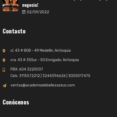
negocio!
02/09/2022
Contacto
cl. 43 # 80B - 49 Medellín, Antioquia
cra. 43 # 35Sur - 50 Envigado, Antioquia
PBX:
604 3220037
Cels:
3115572212
|
3244396626
|
3005017475
ventas@academiadebellezazeus.com
Conócenos