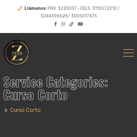
Llámanos:
PBX: 3220037 • CELS:
3115572212 /
3244396626/ 3005017475
Service Categories:
Curso Corto
>
Curso Corto